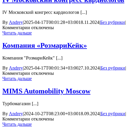
IV Московский конгресс кардиологов [...]
By
Andrey
|
2025-04-17T00:01:28+03:00
18.11.2024
|
Без рубрики
|
к
Комментарии
отключены
записи
Читать дальше
IV
Московский
Компания «РозмариКейк»
конгресс
кардиологов
Компания "РозмариКейк" [...]
By
Andrey
|
2025-04-17T00:01:34+03:00
27.10.2024
|
Без рубрики
|
к
Комментарии
отключены
записи
Читать дальше
Компания
«РозмариКейк»
MIMS Automobility Moscow
Турбомагазин [...]
By
Andrey
|
2024-10-27T08:23:00+03:00
18.09.2024
|
Без рубрики
|
к
Комментарии
отключены
записи
Читать дальше
MIMS