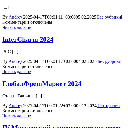
диагностики
и
[...]
лечения
эндокринных
By
Andrey
|
2025-04-17T00:01:11+03:00
05.02.2025
|
Без рубрики
|
заболеваний»
к
Комментарии
отключены
2024
записи
Читать дальше
V
московский
InterCharm 2024
объединенный
съезд
РЛС [...]
нефрологов
2024
By
Andrey
|
2025-04-17T00:01:17+03:00
04.02.2025
|
Без рубрики
|
к
Комментарии
отключены
записи
Читать дальше
InterCharm
2024
ГлобалФрешМаркет 2024
Cтенд "Гавриш" [...]
By
Andrey
|
2025-04-17T00:01:22+03:00
02.12.2024
|
Портфолио
|
к
Комментарии
отключены
записи
Читать дальше
ГлобалФрешМаркет
2024
IV Московский конгресс кардиологов