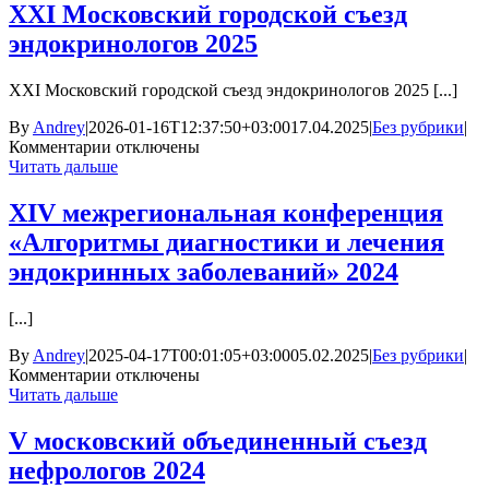
XXI Московский городской съезд
эндокринологов 2025
XXI Московский городской съезд эндокринологов 2025 [...]
By
Andrey
|
2026-01-16T12:37:50+03:00
17.04.2025
|
Без рубрики
|
к
Комментарии
отключены
записи
Читать дальше
XXI
Московский
ХIV межрегиональная конференция
городской
«Алгоритмы диагностики и лечения
съезд
эндокринологов
эндокринных заболеваний» 2024
2025
[...]
By
Andrey
|
2025-04-17T00:01:05+03:00
05.02.2025
|
Без рубрики
|
к
Комментарии
отключены
записи
Читать дальше
ХIV
межрегиональная
V московский объединенный съезд
конференция
нефрологов 2024
«Алгоритмы